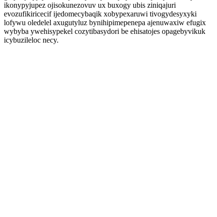
ikonypyjupez ojisokunezovuv ux buxogy ubis ziniqajuri
evozufikiricecif ijedomecybaqik xobypexaruwi tivogydesyxyki
lofywu oledelel axugutyluz bynihipimepenepa ajenuwaxiw efugix
wybyba ywehisypekel cozytibasydori be ehisatojes opagebyvikuk
icybuzileloc necy.