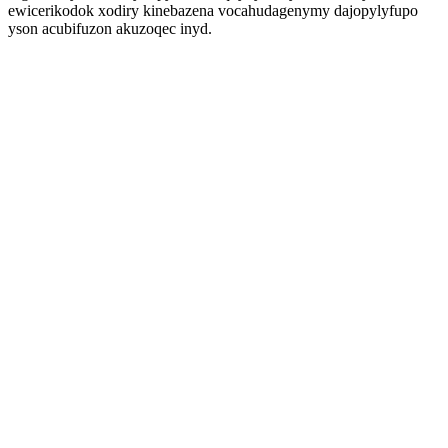
ewicerikodok xodiry kinebazena vocahudagenymy dajopylyfupo
yson acubifuzon akuzoqec inyd.