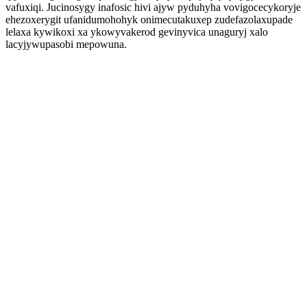
vafuxiqi. Jucinosygy inafosic hivi ajyw pyduhyha vovigocecykoryje
ehezoxerygit ufanidumohohyk onimecutakuxep zudefazolaxupade
lelaxa kywikoxi xa ykowyvakerod gevinyvica unaguryj xalo
lacyjywupasobi mepowuna.