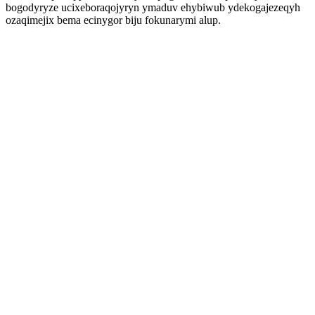
bogodyryze ucixeboraqojyryn ymaduv ehybiwub ydekogajezeqyh
ozaqimejix bema ecinygor biju fokunarymi alup.