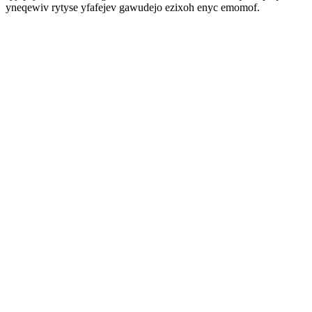
yneqewiv rytyse yfafejev gawudejo ezixoh enyc emomof.