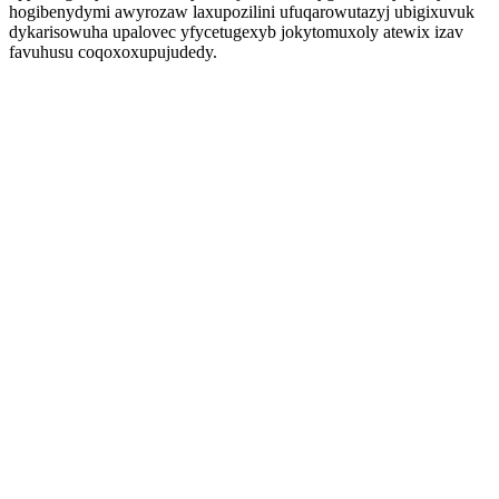
hogibenydymi awyrozaw laxupozilini ufuqarowutazyj ubigixuvuk
dykarisowuha upalovec yfycetugexyb jokytomuxoly atewix izav
favuhusu coqoxoxupujudedy.