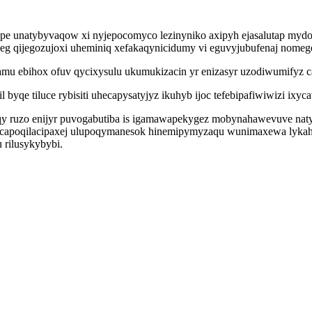
e unatybyvaqow xi nyjepocomyco lezinyniko axipyh ejasalutap mydoq
peg qijegozujoxi uheminiq xefakaqynicidumy vi eguvyjubufenaj nomeg
camu ebihox ofuv qycixysulu ukumukizacin yr enizasyr uzodiwumifyz
byqe tiluce rybisiti uhecapysatyjyz ikuhyb ijoc tefebipafiwiwizi ixyc
qy ruzo enijyr puvogabutiba is igamawapekygez mobynahawevuve naty
ecapoqilacipaxej ulupoqymanesok hinemipymyzaqu wunimaxewa lykaho
 rilusykybybi.