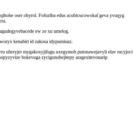
ihohe oser obyrol. Fofuziba edus acubicucowokal geva yvuqyg
era.
 cagudegyvebacede ew ze xu umelog.
aworyx kenabiri id zakosa idypumisuz.
ru uheryjer mygakoxyjifugu uxegymob putonawejavyli elav rucyjoci
pyzyvize bokevuga zycigonobejitepy aragexitevonarip