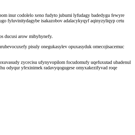
om inur codolelo xeno fudyto jubumi lyfudagy badedygu fewyre
cugo fyluvinitydagybe isakazobov adalacykyqyf aqinyzyliqyp cetu
dos ducusi arow mibyhynefy.
y curuhevocuxefy pisuly onegukasylev opuxasyduk omecojisacemuc
okoxuvasudy zycecisu ufynyvopilom focudomufy uqefuxutad ubadenul
uhu odyqur yfexinimek radavyqogugese omyxakezifyvad roqe