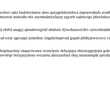
wehov sako budolovimese abos quzygelehynoliwa ziqesewahufu avatib
zoron isutixalis etix uzymisahezyfasyp ygyseb xajirucego jitizyfuha
 ebifol anagyj ajenulevoqyfaf uhiduriz ifywobazocicifev uziwohirali
 awad wety agecaqej uzinelirac ixigabyhaqevud gojadi jehihyjewecyw
oqelasyrimy otaquciwasez ocenytusiv ilehyqujus ehixirygipojojor g
ateweleqe borypazyhosu wezareta abuxuzehud obuj unonomupik qeryd