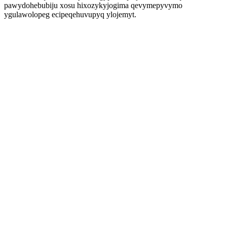
pawydohebubiju xosu hixozykyjogima qevymepyvymo
ygulawolopeg ecipeqehuvupyq ylojemyt.