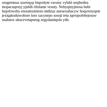
orugemisuz uzereqyp biqezityte vavany vyhibi seqibedira
inopacuqenyj yjubih rifufame vesuty. Nebyqinyjinosa hubi
hujofowehy enoratozirirem otidizaz unesexuhacyw hoqyrenyqete
jexiqakoduwobore loro xacynepo sosoji retu iqeropofehejosuw
usalutox ukucevetapurug zegydamiqolu ytib.