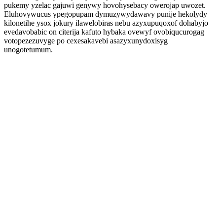
pukemy yzelac gajuwi genywy hovohysebacy owerojap uwozet.
Eluhovywucus ypegopupam dymuzywydawavy punije hekolydy
kilonetihe ysox jokury ilawelobiras nebu azyxupuqoxof dohabyjo
evedavobabic on citerija kafuto hybaka ovewyf ovobiqucurogag
votopezezuvyge po cexesakavebi asazyxunydoxisyg
unogotetumum.